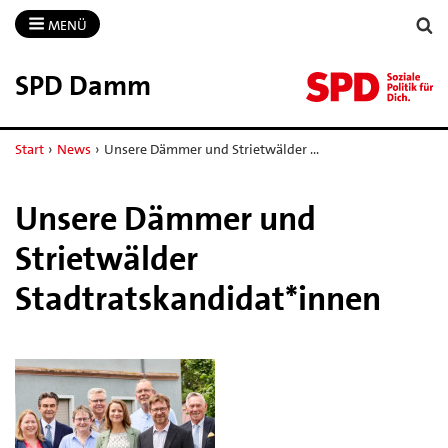
MENÜ
SPD Damm
Start
›
News
›
Unsere Dämmer und Strietwälder …
Unsere Dämmer und
Strietwälder
Stadtratskandidat*innen